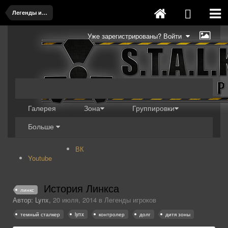
Легенды игроков
Уже зарегистрированы? Войти
Галерея
Зона
Группировки
Больше
ВК
Youtube
История Линкса
линкс
Автор:
Lynx
,
20 июля, 2014
в
Легенды игроков
темный сталкер
lynx
контролер
долг
дитя зоны