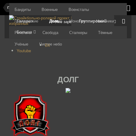
Главная
Бандиты
Военные
Военсталы
Галерея
Зона
Группировки
Гражданские
Долг
Монолит
Наёмники
Уже зарегистрированы? Войти
Больше
Ренегаты
Свобода
Сталкеры
Тёмные
Учёные
Чистое небо
ВК
Youtube
ДОЛГ